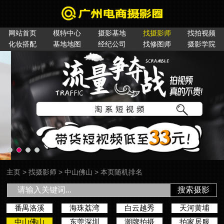
网站首页
模特中心
摄影基地
找摄影师
找拍视频
化妆搭配
基地地图
经纪公司
找修图师
摄影学院
主页
>
找摄影师
>
中山佛山
> 本页随机排名
搜索摄影
番禺洛溪
海珠荔湾
白云越秀
天河黄埔
中山佛山
东莞深圳
潮牌拍摄
拍家居服