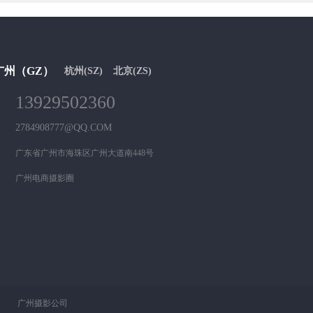
广州（GZ）
杭州(SZ)
北京(ZS)
13929502360
2784908777@QQ.COM
广东省广州市海珠区广州大道南448号
广州电商摄影圈
广州摄影公司