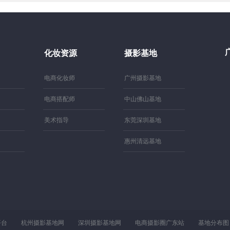
化妆资源
摄影基地
电商化妆师
广州摄影基地
电商搭配师
中山佛山基地
美术指导
东莞深圳基地
惠州清远基地
平台
杭州摄影基地网
深圳摄影基地网
电商摄影圈广东站
基地分布图