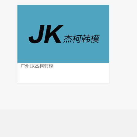
广州JK杰柯韩模