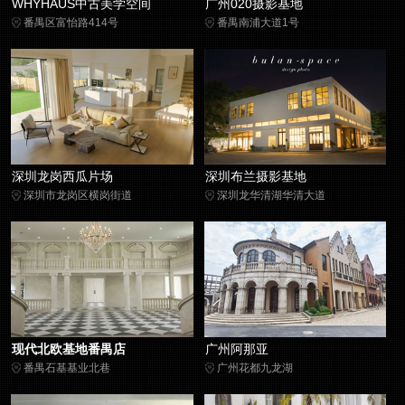
WHYHAUS中古美学空间
广州020摄影基地
番禺区富怡路414号
番禺南浦大道1号
深圳龙岗西瓜片场
深圳布兰摄影基地
深圳市龙岗区横岗街道
深圳龙华清湖华清大道
现代北欧基地番禺店
广州阿那亚
番禺石基基业北巷
广州花都九龙湖