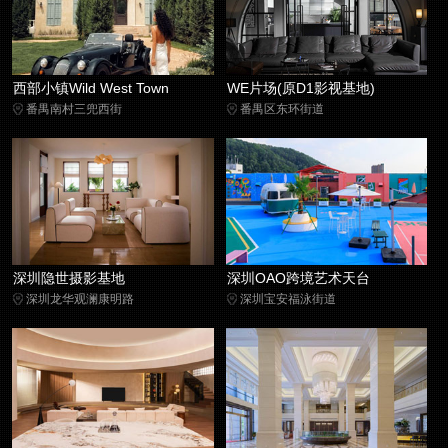
西部小镇Wild West Town
WE片场(原D1影视基地)
番禺南村三兜西街
番禺区东环街道
深圳隐世摄影基地
深圳OAO跨境艺术天台
深圳龙华观澜康明路
深圳宝安福泳街道