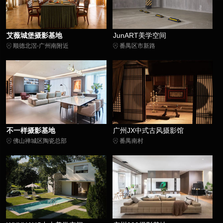
艾薇城堡摄影基地
JunART美学空间
顺德北滘-广州南附近
番禺区市新路
不一样摄影基地
广州JX中式古风摄影馆
佛山禅城区陶瓷总部
番禺南村