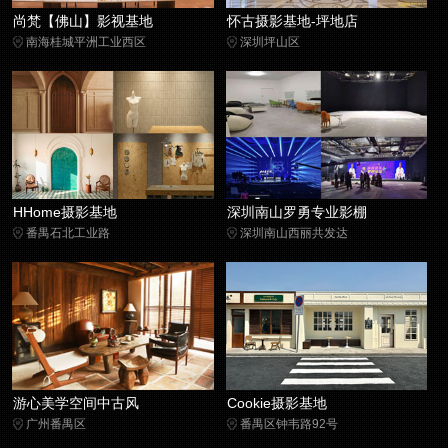
尚梵【佛山】影视基地
怀古摄影基地-坪地店
南海桂城平洲工业西区
深圳坪山区
HHome摄影基地
深圳南山罗勇专业影棚
番禺石北工业路
深圳南山西丽共发达
游心美学空间中古风
Cookie摄影基地
广州番禺区
番禺区钟韦路92号