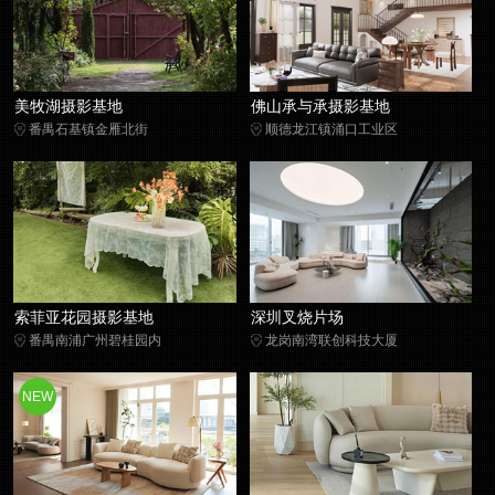
美牧湖摄影基地
佛山承与承摄影基地
番禺石基镇金雁北街
顺德龙江镇涌口工业区
索菲亚花园摄影基地
深圳叉烧片场
番禺南浦广州碧桂园内
龙岗南湾联创科技大厦
NEW