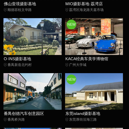
佛山壹境摄影基地
MIO摄影基地·荔湾店
顺德容桂文华路
荔湾区海龙路天嘉市场
NEW
O·INS摄影基地
KACA经典车美学博物馆
番禺新造北约村
广州大学城
NEW
番禺创德汽车创意园区
东莞island摄影基地
番禺桥兴路
东莞厚街沿海三路