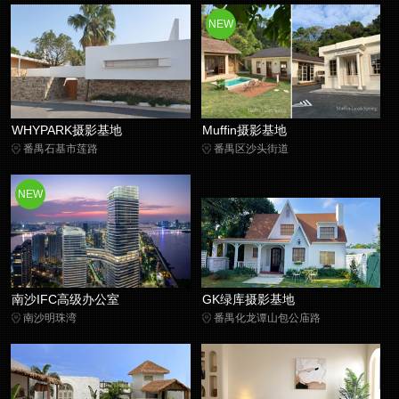
NEW
WHYPARK摄影基地
Muffin摄影基地
番禺石基市莲路
番禺区沙头街道
NEW
南沙IFC高级办公室
GK绿库摄影基地
南沙明珠湾
番禺化龙谭山包公庙路