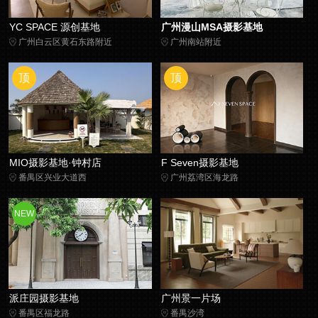
YC SPACE 源创基地
广州漫山MSA摄影基地
广州白云区黄石东路附近
广州南站附近
顶
顶
MIO摄影基地·钟村店
F Seven摄影基地
番禺区兴业大道西
广州荔湾区海龙路
NEW
派庄园摄影基地
广州景一片场
番禺区福龙路
番禺沙湾