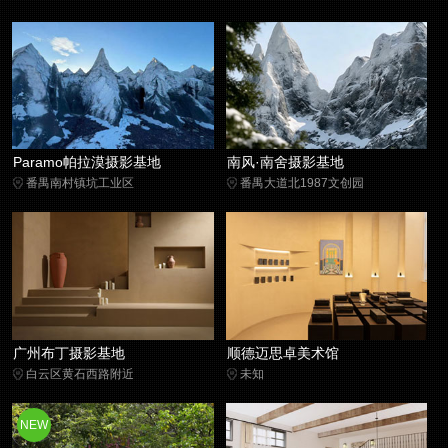
Paramo帕拉漠摄影基地
南风·南舍摄影基地
番禺南村镇坑工业区
番禺大道北1987文创园
广州布丁摄影基地
顺德迈思卓美术馆
白云区黄石西路附近
未知
NEW