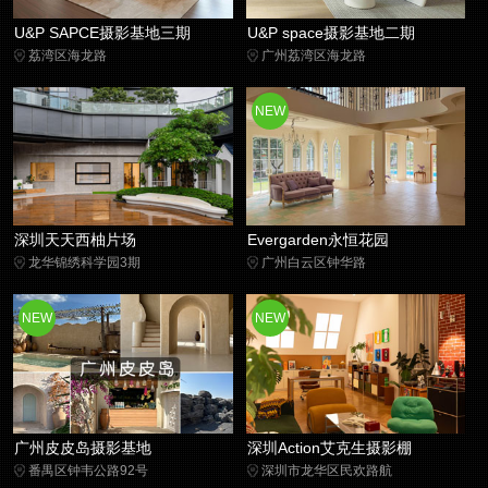
U&P SAPCE摄影基地三期
U&P space摄影基地二期
荔湾区海龙路
广州荔湾区海龙路
NEW
深圳天天西柚片场
Evergarden永恒花园
龙华锦绣科学园3期
广州白云区钟华路
NEW
NEW
广州皮皮岛摄影基地
深圳Action艾克生摄影棚
番禺区钟韦公路92号
深圳市龙华区民欢路航