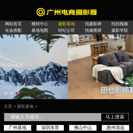
网站首页
模特中心
摄影基地
找摄影师
找拍视频
化妆搭配
基地地图
经纪公司
找修图师
摄影学院
主页
>
摄影基地
>
马上搜索
广州基地
深圳东莞
佛山中山
惠州清远