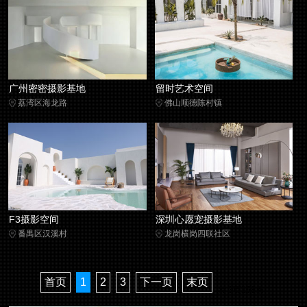
广州密密摄影基地
留时艺术空间
荔湾区海龙路
佛山顺德陈村镇
F3摄影空间
深圳心愿宠摄影基地
番禺区汉溪村
龙岗横岗四联社区
首页
1
2
3
下一页
末页
共
3
页
158
条