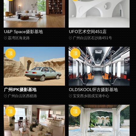
U&P Space摄影基地
UFO艺术空间451店
荔湾区海龙路
广州白云区石沙路451号
顶
顶
广州IPK摄影基地
OLDSKOOL怀古摄影基地
广州白云区西槎路
宝安西乡固戍宝港中心
顶
顶