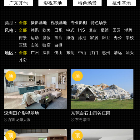
广东其他
影视基地
特色场景
杭州基地
类型：
全部
摄影基地
视频基地
专业影棚
特色场景
风格：
全部
韩系
欧美
日系
中式
INS
复古
极简
田园
潮牌
街景
运动
度假
酒店
海边
泳池
家居
厨卫
办公
学校
医院
实验
咖店
白棚
地区：
全部
广州
深圳
佛山
东莞
中山
江门
惠州
清远
汕头
其它
顶
顶
NEW
深圳田仓影视基地
东莞白石山画谷庄园
深圳龙华大浪
东莞厚街
顶
顶
NEW