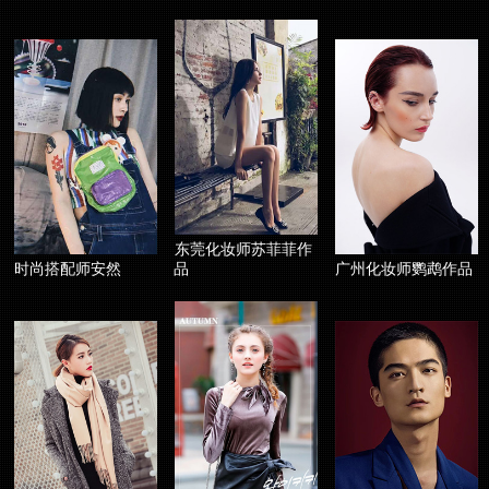
东莞化妆师苏菲菲作
时尚搭配师安然
品
广州化妆师鹦鹉作品