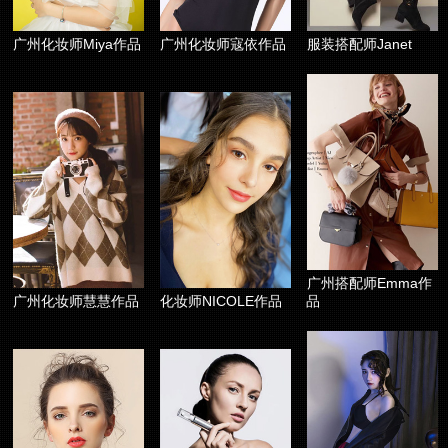
广州化妆师Miya作品
广州化妆师寇依作品
服装搭配师Janet
广州搭配师Emma作
广州化妆师慧慧作品
化妆师NICOLE作品
品