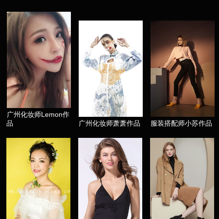
广州化妆师Lemon作
品
广州化妆师萧萧作品
服装搭配师小苏作品