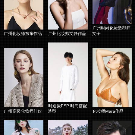
广州时尚化妆造型师
广州化妆师东东作品
广州化妆师文静作品
文子
时造摄FSP 时尚搭配
广州高级化妆师佳仪
造型
化妆师Mara作品