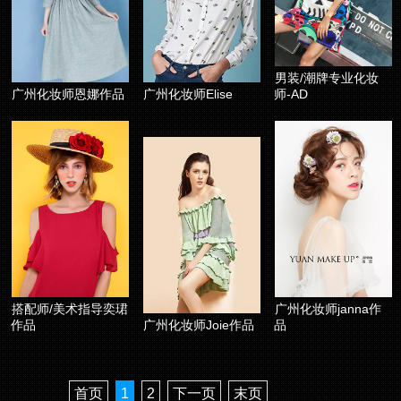
男装/潮牌专业化妆
广州化妆师恩娜作品
广州化妆师Elise
师-AD
搭配师/美术指导奕珺
广州化妆师janna作
作品
广州化妆师Joie作品
品
首页
1
2
下一页
末页