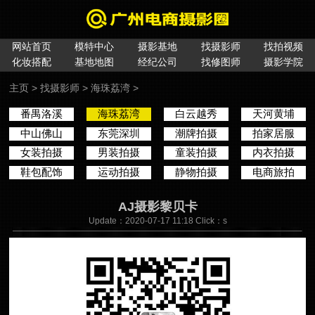
网站首页
模特中心
摄影基地
找摄影师
找拍视频
化妆搭配
基地地图
经纪公司
找修图师
摄影学院
主页
>
找摄影师
>
海珠荔湾
>
番禺洛溪
海珠荔湾
白云越秀
天河黄埔
中山佛山
东莞深圳
潮牌拍摄
拍家居服
女装拍摄
男装拍摄
童装拍摄
内衣拍摄
鞋包配饰
运动拍摄
静物拍摄
电商旅拍
AJ摄影黎贝卡
Update：2020-07-17 11:18 Click：
s