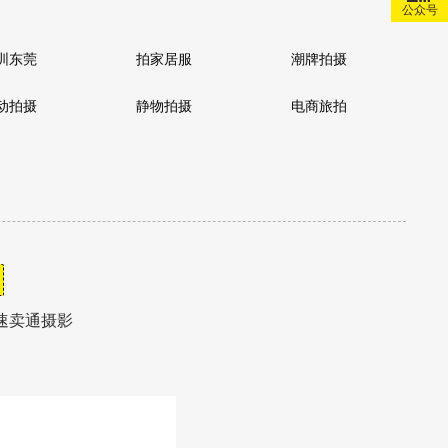
公众号
圳东莞
拍家居服
潮牌拍摄
动拍摄
静物拍摄
电商旅拍
速卖通摄影