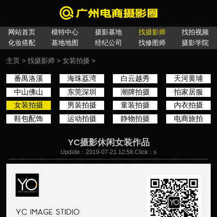
网站首页
模特中心
摄影基地
找摄影师
找拍视频
化妆搭配
基地地图
经纪公司
找修图师
摄影学院
主页
>
找摄影师
>
女装拍摄
>
番禺洛溪
海珠荔湾
白云越秀
天河黄埔
中山佛山
东莞深圳
潮牌拍摄
拍家居服
女装拍摄
男装拍摄
童装拍摄
内衣拍摄
鞋包配饰
运动拍摄
静物拍摄
电商旅拍
YC摄影休闲女装作品
Update：2019-07-21 12:58 Click：
s