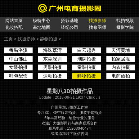
网站首页
模特中心
摄影基地
找摄影师
找拍视频
化妆搭配
基地地图
经纪公司
找修图师
摄影学院
主页
>
找摄影师
>
静物拍摄
>
番禺洛溪
海珠荔湾
白云越秀
天河黄埔
中山佛山
东莞深圳
潮牌拍摄
拍家居服
女装拍摄
男装拍摄
童装拍摄
内衣拍摄
鞋包配饰
运动拍摄
静物拍摄
电商旅拍
星期八3D拍摄作品
Update：2018-09-21 19:37 Click：
s
广州星期八摄影工作室
专注3D、镂空服装拍摄、服装平铺拍摄
5年丰富经验，给您专业的服务
欢迎广大摄影同行与商家联系合作
联系电话：15203040474
或者添加以下微信咨询