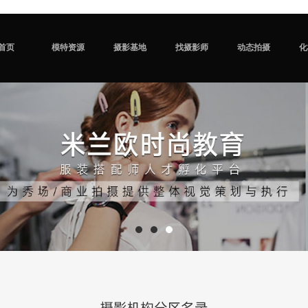
首页
模特资源
摄影基地
找摄影师
动态拍摄
化