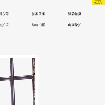
公众号
圳东莞
拍家居服
潮牌拍摄
动拍摄
静物拍摄
电商旅拍