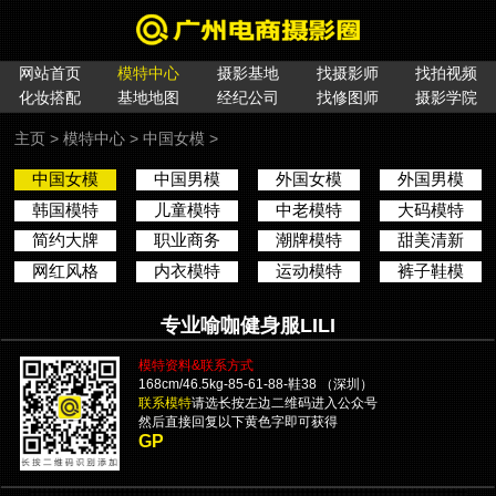
网站首页
模特中心
摄影基地
找摄影师
找拍视频
化妆搭配
基地地图
经纪公司
找修图师
摄影学院
主页
>
模特中心
>
中国女模
>
中国女模
中国男模
外国女模
外国男模
韩国模特
儿童模特
中老模特
大码模特
简约大牌
职业商务
潮牌模特
甜美清新
网红风格
内衣模特
运动模特
裤子鞋模
专业喻咖健身服LILI
模特资料&联系方式
168cm/46.5kg-85-61-88-鞋38 （深圳）
联系模特
请选长按左边二维码进入公众号
然后直接回复以下黄色字即可获得
GP