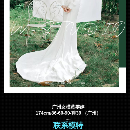
Update：2020-07-14 13:25 Click：
s
.....
广州女模黄雯婷
174cm/86-60-90-鞋39 （广州）
.....
联系模特