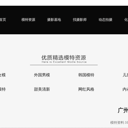
首页
模特资源
摄影基地
找摄影师
动态拍摄
化
女模
外国男模
韩国模特
儿
模特
甜美清新
网红风格
内
广
模特资料:166c