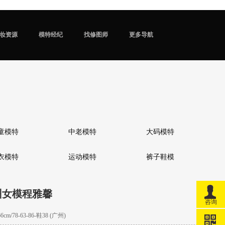
妆资源
模特经纪
找修图师
更多导航
童模特
中老模特
大码模特
衣模特
运动模特
裤子鞋模
州女模程雅馨
咨询
m/78-63-86-鞋38 (广州)