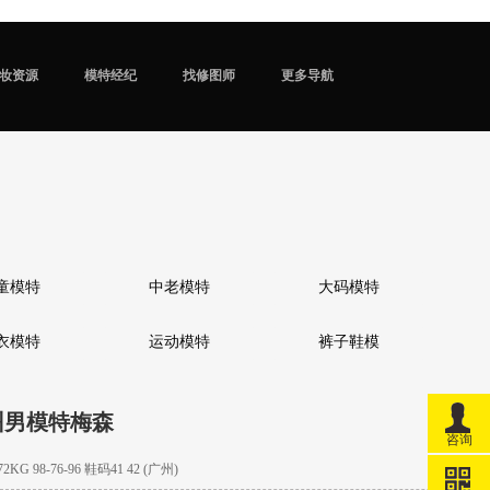
妆资源
模特经纪
找修图师
更多导航
童模特
中老模特
大码模特
衣模特
运动模特
裤子鞋模
州男模特梅森
咨询
KG 98-76-96 鞋码41 42 (广州)