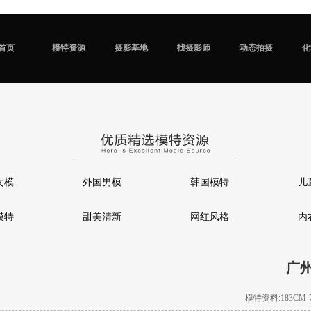
首页
模特资源
摄影基地
找摄影师
动态拍摄
化
女模
外国男模
韩国模特
儿
模特
甜美清新
网红风格
内
广
模特资料:183CM-72