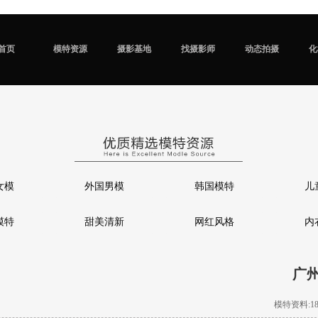
首页
模特资源
摄影基地
找摄影师
动态拍摄
化
女模
外国男模
韩国模特
儿
模特
甜美清新
网红风格
内
广
模特资料:180c