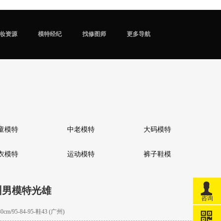
妆资源
模特经纪
找修图师
更多导航
童模特
中老模特
大码模特
衣模特
运动模特
裤子鞋模
州男模特光雄
咨询
m/95-84-95-鞋43 (广州)